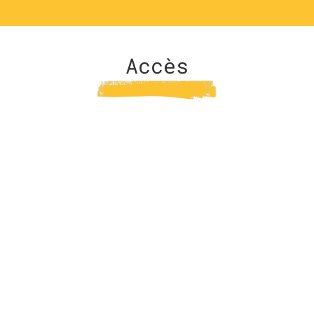
Accès
Notre centre est situé au 31 boulevard Georges Clemenceau,
13200 Arles, à côté de l’hôtel Le Cheval Blanc, en face du
Théâtre Municipal d’Arles.
Personnes à mobilité réduite
: Le centre est entièrement de
plain pied.
La majorité de nos cours et formations sont également
accessibles en distanciel, via Zoom.